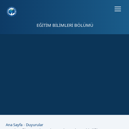
Sayfa kısayolları: Alt+1 Haberler, Alt+2 Etkinlikler, Alt+3 Duyurular b
EĞİTİM BİLİMLERİ BÖLÜMÜ
Ana Sayfa
Duyurular