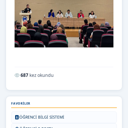
Okunma sayısı:
687
kez okundu
FAVORILER
ÖĞRENCİ BİLGİ SİSTEMİ