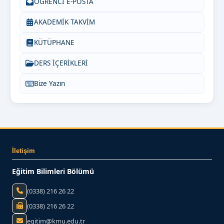
ÖĞRENCİ E-POSTA
AKADEMİK TAKVİM
KÜTÜPHANE
DERS İÇERİKLERİ
Bize Yazın
İletişim
Eğitim Bilimleri Bölümü
(0338) 216 26 22
(0338) 216 26 22
egitim@kmu.edu.tr