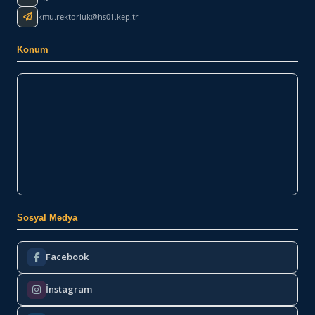
kmu.rektorluk@hs01.kep.tr
Konum
Sosyal Medya
Facebook
İnstagram