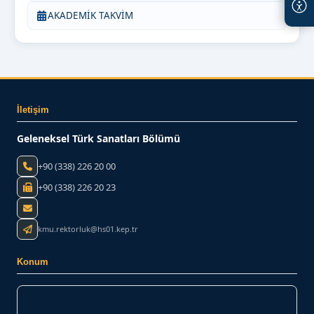
AKADEMİK TAKVİM
İletişim
Geleneksel Türk Sanatları Bölümü
+90 (338) 226 20 00
+90 (338) 226 20 23
kmu.rektorluk@hs01.kep.tr
Konum