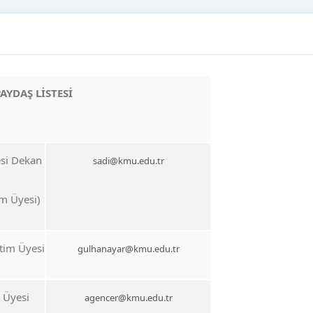
PAYDAŞ LİSTESİ
esi Dekan
sadi@kmu.edu.tr
m Üyesi)
tim Üyesi
gulhanayar@kmu.edu.tr
 Üyesi
agencer@kmu.edu.tr