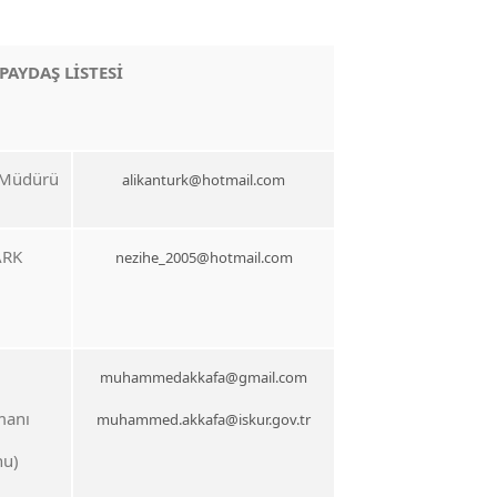
 PAYDAŞ LİSTESİ
 Müdürü
alikanturk@hotmail.com
ARK
nezihe_2005@hotmail.com
muhammedakkafa@gmail.com
manı
muhammed.akkafa@iskur.gov.tr
nu)