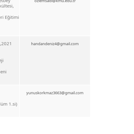
etbey
ozlemsadi@kmu.edu.tr
kültesi,
ri Eğitimi
,2021
handandeniz4@gmail.com
ji
eni
yunuskorkmaz3663@gmail.com
üm 1.si)