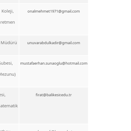
Koleji,
onalmehmet1971@gmail.com
ğretmen
i Müdürü
unuvarabdulkadir@gmail.com
ubesi,
mustafaerhan.sunaoglu@hotmail.com
Mezunu)
si,
firat@balikesir.edu.tr
Matematik