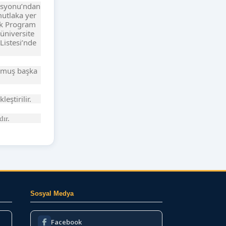
misyonu’ndan
mutlaka yer
rak Program
üniversite
Listesi’nde
lmuş başka
ştirilir.
ır.
Sosyal Medya
Facebook