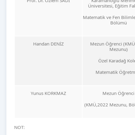
Prof. Dr. Özlem SADİ
Karamanoğlu Mehm
Üniversitesi, Eğitim Fa
Matematik ve Fen Bilimle
Bölümü
Handan DENİZ
Mezun Öğrenci (KMÜ
Mezunu)
Özel Karadağ Kole
Matematik Öğretm
Yunus KORKMAZ
Mezun Öğrenci
(KMÜ,2022 Mezunu, Böl
NOT: