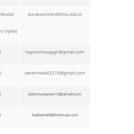
ü Müdür
buraksurmen@kmu.edu.tr
m Üyesi)
i
hayrunnisaaygn@gmail.com
i
senermetali3270@gmail.com
i
balcimuzeyyen12@gmail.com
i
halilsen668@hotmail.com