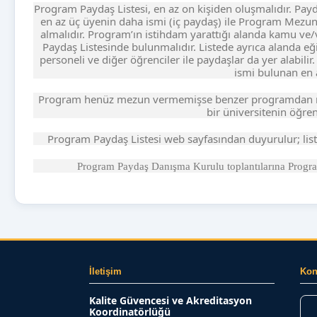
Program Paydaş Listesi, en az on kişiden oluşmalıdır. Pay
en az üç üyenin daha ismi (iç paydaş) ile Program Mezun
almalıdır. Program’ın istihdam yarattığı alanda kamu ve/
Paydaş Listesinde bulunmalıdır. Listede ayrıca alanda e
personeli ve diğer öğrenciler ile paydaşlar da yer alabi
ismi bulunan en a
Program henüz mezun vermemişse benzer programdan m
bir üniversitenin öğren
Program Paydaş Listesi web sayfasından duyurulur; liste
Program Paydaş Danışma Kurulu toplantılarına Program
İletişim
Ko
Kalite Güvencesi ve Akreditasyon
Koordinatörlüğü