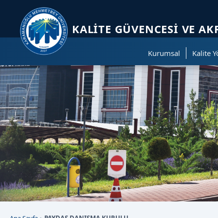
Sayfa kısayolları: Alt+1 Haberler, Alt+2 Etkinlikler, Alt+3 Duyurular b
KALITE GÜVENCESI VE 
Kurumsal
Kalite 