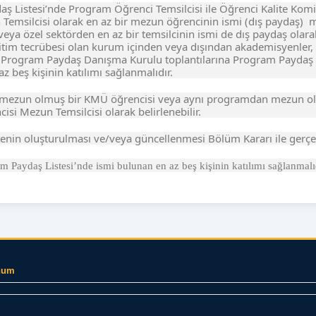
daş Listesi’nde Program Öğrenci Temsilcisi ile Öğrenci Kalite Ko
 Temsilcisi olarak en az bir mezun öğrencinin ismi (dış paydaş) 
veya özel sektörden en az bir temsilcinin ismi de dış paydaş ola
ğitim tecrübesi olan kurum içinden veya dışından akademisyenler, 
lir. Program Paydaş Danışma Kurulu toplantılarına Program Paydaş 
z beş kişinin katılımı sağlanmalıdır.
ezun olmuş bir KMÜ öğrencisi veya aynı programdan mezun o
cisi Mezun Temsilcisi olarak belirlenebilir.
nin oluşturulması ve/veya güncellenmesi Bölüm Kararı ile gerçekle
 Paydaş Listesi’nde ismi bulunan en az beş kişinin katılımı sağlanmalıd
num