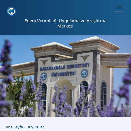
Sayfa kısayolları: Alt+1 Haberler, Alt+2 Etkinlikler, Alt+3 Duyurular b
Enerji Verimliliği Uygulama ve Araştırma
Merkezi
Ana Sayfa
Duyurular