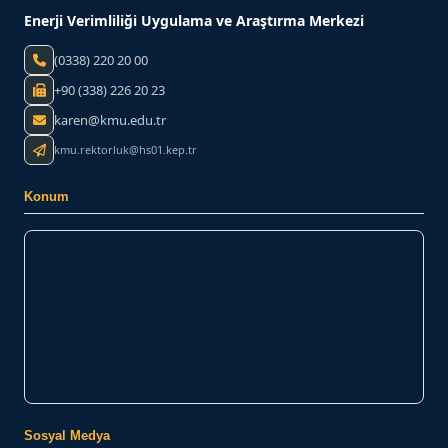
Enerji Verimliliği Uygulama ve Araştırma Merkezi
(0338) 220 20 00
+90 (338) 226 20 23
karen@kmu.edu.tr
kmu.rektorluk@hs01.kep.tr
Konum
Sosyal Medya