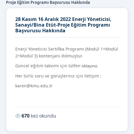
Proje Eğitim Programı Başvurusu Hakkında
28 Kasım 16 Aralık 2022 Enerji Yöneticisi,
Sanayi/Bina Etüt-Proje Eğitim Programı
Başvurusu Hakkında
Enerji Yöneticisi Sertifika Programı (Modül 1+Modül
2+Modül 3) kontenjanı dolmuştur.
Güncel eğitim takvimi için lütfen
.
tıklayınız
Her türlü soru ve görüşleriniz için iletişim :
karen@kmu.edu.tr
Okunma sayısı:
670
kez okundu