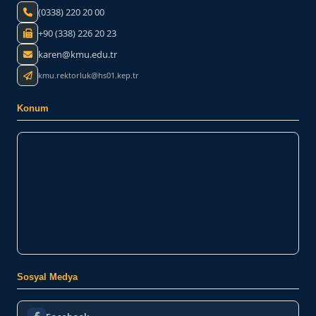
(0338) 220 20 00
+90 (338) 226 20 23
karen@kmu.edu.tr
kmu.rektorluk@hs01.kep.tr
Konum
Sosyal Medya