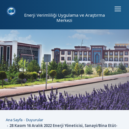
Sayfa kısayolları: Alt+1 Haberler, Alt+2 Etkinlikler, Alt+3 Duyurular b
Enerji Verimliliği Uygulama ve Araştırma
Merkezi
Ana Sayfa
Duyurular
28 Kasım 16 Aralık 2022 Enerji Yöneticisi, Sanayi/Bina Etüt-