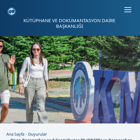
Sayfa kısayolları: Alt+1 Haberler, Alt+2 Etkinlikler, Alt+3 Duyurular b
KÜTÜPHANE VE DOKÜMANTASYON DAİRE
BAŞKANLIĞI
Ana Sayfa
Duyurular