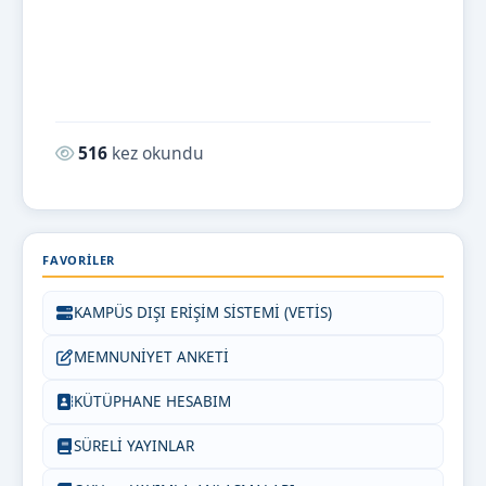
Okunma sayısı:
516
kez okundu
FAVORILER
KAMPÜS DIŞI ERİŞİM SİSTEMİ (VETİS)
MEMNUNİYET ANKETİ
KÜTÜPHANE HESABIM
SÜRELİ YAYINLAR