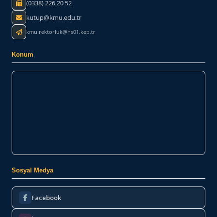
(0338) 226 20 52
kutup@kmu.edu.tr
kmu.rektorluk@hs01.kep.tr
Konum
Sosyal Medya
Facebook