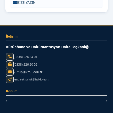
BİZE YAZIN
İletişim
Kütüphane ve Dokümantasyon Daire Başkanlığı
(0338) 226 34 01
(0338) 226 20 52
kutup@kmu.edu.tr
kmu.rektorluk@hs01.kep.tr
Konum