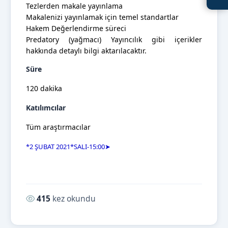
Tezlerden makale yayınlama
Makalenizi yayınlamak için temel standartlar
Hakem Değerlendirme süreci
Predatory (yağmacı) Yayıncılık gibi içerikler
hakkında detaylı bilgi aktarılacaktır.
Süre
120 dakika
Katılımcılar
Tüm araştırmacılar
*2 ŞUBAT 2021*SALI-15:00
➤
Okunma sayısı:
415
kez okundu