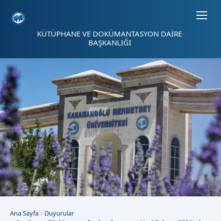
Sayfa kısayolları: Alt+1 Haberler, Alt+2 Etkinlikler, Alt+3 Duyurular b
KÜTÜPHANE VE DOKÜMANTASYON DAİRE
BAŞKANLIĞI
Ana Sayfa
Duyurular