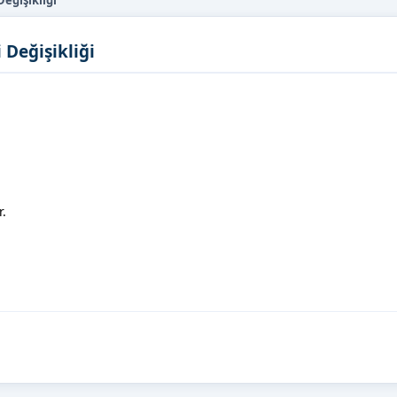
eğişikliği
Değişikliği
;
r.