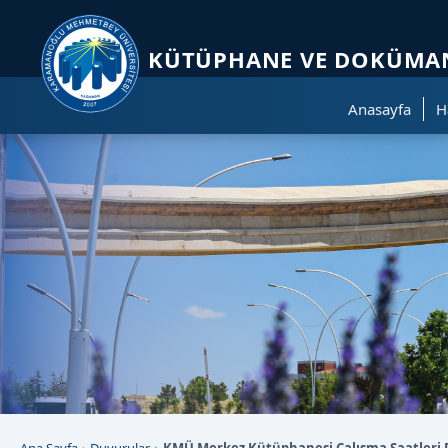
Sayfa kısayolları: Alt+1 Haberler, Alt+2 Etkinlikler, Alt+3 Duyurular b
KÜTÜPHANE VE DOKÜMAN
Anasayfa
H