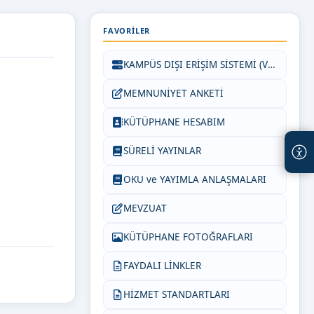
FAVORILER
KAMPÜS DIŞI ERİŞİM SİSTEMİ (VETİS)
MEMNUNİYET ANKETİ
KÜTÜPHANE HESABIM
SÜRELİ YAYINLAR
OKU ve YAYIMLA ANLAŞMALARI
MEVZUAT
KÜTÜPHANE FOTOĞRAFLARI
FAYDALI LİNKLER
HİZMET STANDARTLARI