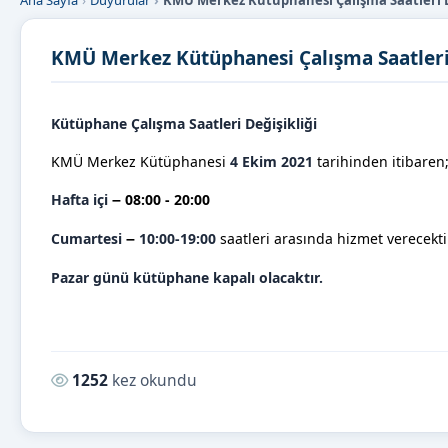
Ana Sayfa
Duyurular
KMÜ Merkez Kütüphanesi Çalışma Saatleri D
KMÜ Merkez Kütüphanesi Çalışma Saatleri 
Kütüphane Çalışma Saatleri Değişikliği
KMÜ Merkez Kütüphanesi
4 Ekim 2021
tarihinden itibaren
Hafta içi
08:00 - 20:00
–
Cumartesi
10:00-19:00
saatleri arasında hizmet verecekti
–
Pazar günü kütüphane kapalı olacaktır.
Okunma sayısı:
1252
kez okundu