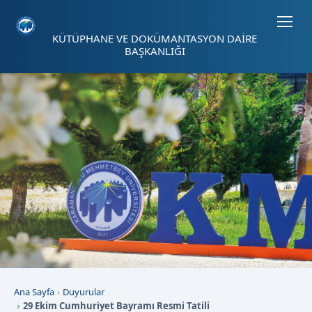
Sayfa kısayolları: Alt+1 Haberler, Alt+2 Etkinlikler, Alt+3 Duyurular b
KÜTÜPHANE VE DOKÜMANTASYON DAİRE
BAŞKANLIĞI
Ana Sayfa
Duyurular
29 Ekim Cumhuriyet Bayramı Resmi Tatili