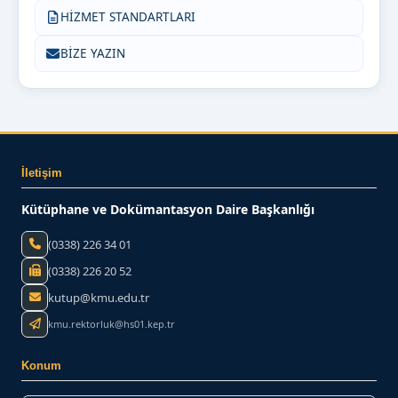
HİZMET STANDARTLARI
BİZE YAZIN
İletişim
Kütüphane ve Dokümantasyon Daire Başkanlığı
(0338) 226 34 01
(0338) 226 20 52
kutup@kmu.edu.tr
kmu.rektorluk@hs01.kep.tr
Konum