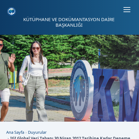
Sayfa kısayolları: Alt+1 Haberler, Alt+2 Etkinlikler, Alt+3 Duyurular b
KÜTÜPHANE VE DOKÜMANTASYON DAİRE
BAŞKANLIĞI
Ana Sayfa
Duyurular
IGI Global Veri Tabanı 30 Nisan 2012 Tarihine Kadar Deneme