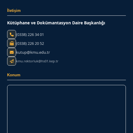
İletişim
Kütüphane ve Dokümantasyon Daire Başkanlığı
(0338) 226 34 01
(0338) 226 20 52
kutup@kmu.edu.tr
kmu.rektorluk@hs01.kep.tr
Konum