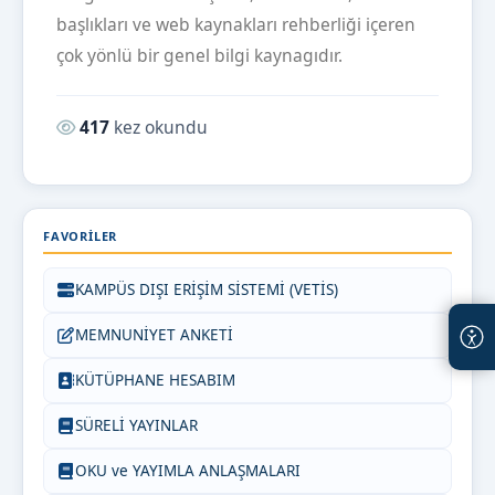
başlıkları ve web kaynakları rehberliği içeren
çok yönlü bir genel bilgi kaynagıdır.
Okunma sayısı:
417
kez okundu
FAVORILER
KAMPÜS DIŞI ERİŞİM SİSTEMİ (VETİS)
MEMNUNİYET ANKETİ
KÜTÜPHANE HESABIM
SÜRELİ YAYINLAR
OKU ve YAYIMLA ANLAŞMALARI