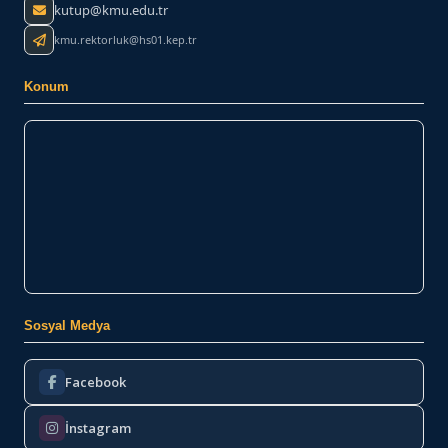
kutup@kmu.edu.tr
kmu.rektorluk@hs01.kep.tr
Konum
Sosyal Medya
Facebook
İnstagram