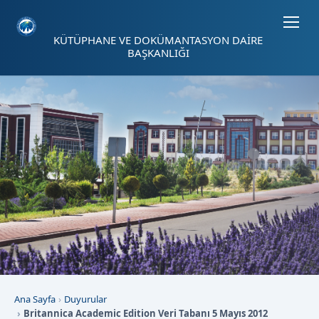
Sayfa kısayolları: Alt+1 Haberler, Alt+2 Etkinlikler, Alt+3 Duyurular b
KÜTÜPHANE VE DOKÜMANTASYON DAİRE
BAŞKANLIĞI
Ana Sayfa
Duyurular
Britannica Academic Edition Veri Tabanı 5 Mayıs 2012