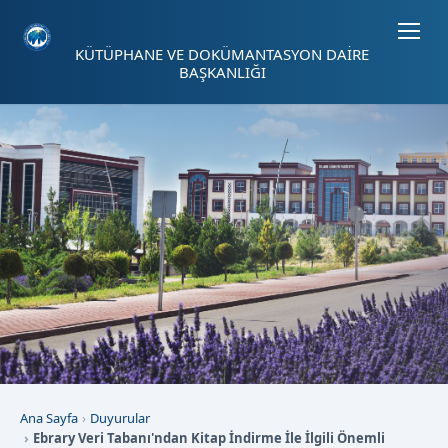
Sayfa kısayolları: Alt+1 Haberler, Alt+2 Etkinlikler, Alt+3 Duyurular b
KÜTÜPHANE VE DOKÜMANTASYON DAİRE
BAŞKANLIĞI
Ana Sayfa
Duyurular
Ebrary Veri Tabanı'ndan Kitap İndirme İle İlgili Önemli