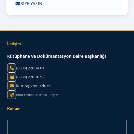
BİZE YAZIN
İletişim
Kütüphane ve Dokümantasyon Daire Başkanlığı
(0338) 226 34 01
(0338) 226 20 52
kutup@kmu.edu.tr
kmu.rektorluk@hs01.kep.tr
Konum