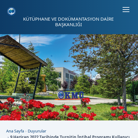
Sayfa kısayolları: Alt+1 Haberler, Alt+2 Etkinlikler, Alt+3 Duyurular b
KÜTÜPHANE VE DOKÜMANTASYON DAİRE
BAŞKANLIĞI
Ana Sayfa
Duyurular
9 Haziran 2022 Tarihinde Turnitin İntihal Programı Kullanıcı