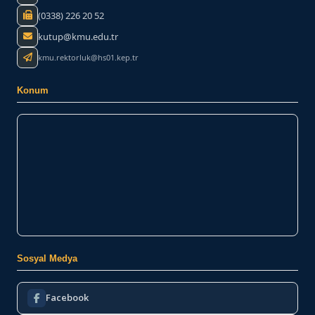
(0338) 226 20 52
kutup@kmu.edu.tr
kmu.rektorluk@hs01.kep.tr
Konum
Sosyal Medya
Facebook