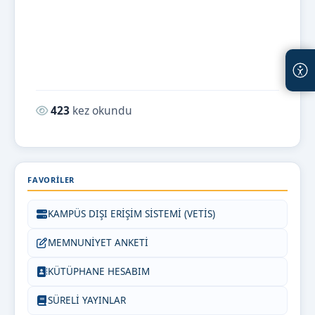
Okunma sayısı:
423
kez okundu
FAVORILER
KAMPÜS DIŞI ERİŞİM SİSTEMİ (VETİS)
MEMNUNİYET ANKETİ
KÜTÜPHANE HESABIM
SÜRELİ YAYINLAR