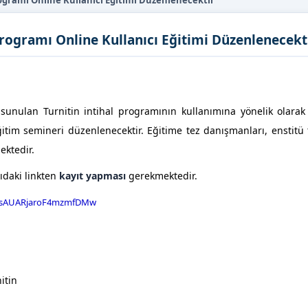
rogramı Online Kullanıcı Eğitimi Düzenlenecektir
Programı Online Kullanıcı Eğitimi Düzenlenecekt
sunulan Turnitin intihal programının kullanımına yönelik olara
tim semineri düzenlenecektir. Eğitime tez danışmanları, enstitü t
ektedir.
ıdaki linkten
kayıt yapması
gerekmektedir.
PLUsAUARjaroF4mzmfDMw
itin