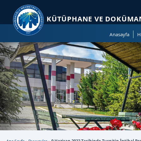
Sayfa kısayolları: Alt+1 Haberler, Alt+2 Etkinlikler, Alt+3 Duyurular b
KÜTÜPHANE VE DOKÜMAN
Anasayfa
H