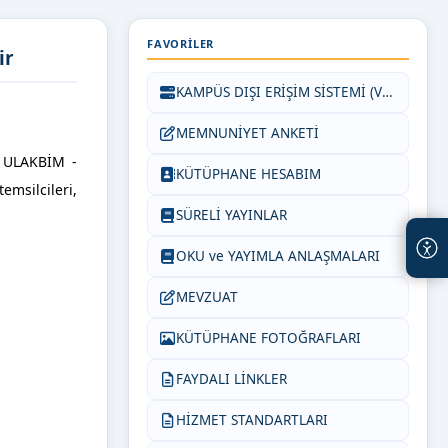
FAVORILER
ir
KAMPÜS DIŞI ERİŞİM SİSTEMİ (VETİS)
MEMNUNİYET ANKETİ
k ULAKBİM -
KÜTÜPHANE HESABIM
emsilcileri,
SÜRELİ YAYINLAR
OKU ve YAYIMLA ANLAŞMALARI
MEVZUAT
KÜTÜPHANE FOTOĞRAFLARI
FAYDALI LİNKLER
HİZMET STANDARTLARI