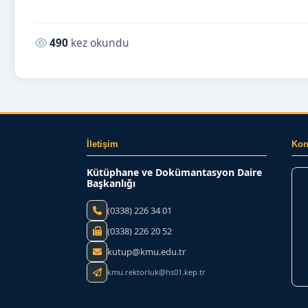
Okunma sayısı:
490
kez okundu
İletişim
Ko
Kütüphane ve Dokümantasyon Daire
Başkanlığı
(0338) 226 34 01
(0338) 226 20 52
kutup@kmu.edu.tr
kmu.rektorluk@hs01.kep.tr