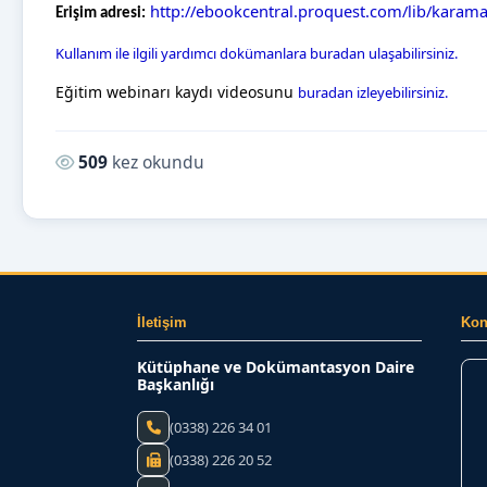
http://ebookcentral.proquest.com/lib/kara
Erişim adresi:
Kullanım ile ilgili yardımcı dokümanlara buradan ulaşabilirsiniz.
Eğitim webinarı kaydı videosunu
buradan izleyebilirsiniz.
Okunma sayısı:
509
kez okundu
İletişim
Ko
Kütüphane ve Dokümantasyon Daire
Başkanlığı
(0338) 226 34 01
(0338) 226 20 52