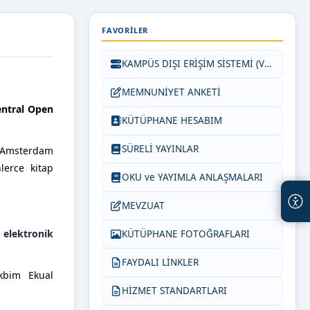
FAVORILER
KAMPÜS DIŞI ERİŞİM SİSTEMİ (VETİS)
MEMNUNİYET ANKETİ
ntral Open
KÜTÜPHANE HESABIM
SÜRELİ YAYINLAR
, Amsterdam
lerce kitap
OKU ve YAYIMLA ANLAŞMALARI
MEVZUAT
 elektronik
KÜTÜPHANE FOTOĞRAFLARI
FAYDALI LİNKLER
akbim Ekual
HİZMET STANDARTLARI