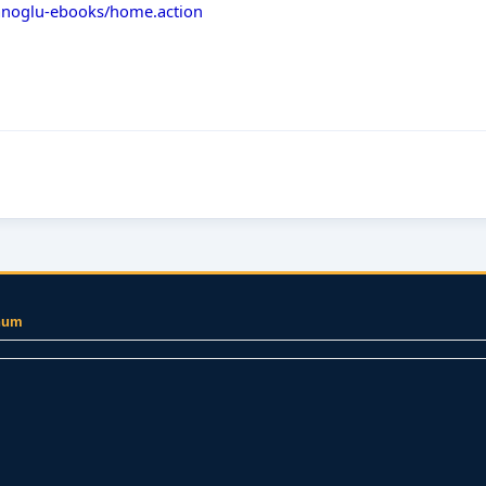
manoglu-ebooks/home.action
num