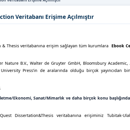
on Veritabanı Erişime Açılmıştır
tion Veritabanı Erişime Açılmıştır
on & Thesis veritabanına erişim sağlayan tüm kurumlara
Ebook Ce
ger Nature B.V., Walter de Gruyter GmbH, Bloomsbury Academic
niversity Press’in de aralarında olduğu birçok yayıncıdan bin
.
İşletme/Ekonomi, Sanat/Mimarlık ve daha birçok konu başlığında
Quest Dissertation&Thesis veritabanına erişiminiz Tubitak-Ul