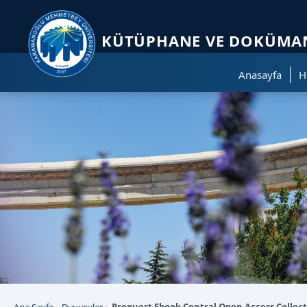
Sayfa kısayolları: Alt+1 Haberler, Alt+2 Etkinlikler, Alt+3 Duyurular b
KÜTÜPHANE VE DOKÜMAN
Anasayfa
H