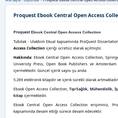
Ana Sayfa
Duyurular
Proquest Ebook Central Open Access Collecti
Proquest Ebook Central Open Access Collec
Proquest
Ebook Central Open Access Collection
Tübitak - Ulakbim Ekual kapsamında ProQuest Dissertati
Access Collection
içeriği ücretsiz olarak açılmıştır.
Hakkında:
Ebook Central Open Access Collection, Sprin
University Press, Open Book Publishers ve Amsterdam U
içermektedir. Güncel içerik sayısı şu anda
5.269 elektronik kitapdır ve içerik sürekli olarak artmaktadır
Ebook Open Access Collection,
Tıp/
Sa
ğlık, Mühendislik, 
kitap
içermektedir.
Ebook Central Open Access Collection erişiminiz, Pro
kapsamında devam ettiği sürece devam edecektir.