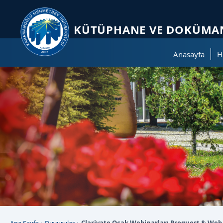
Sayfa kısayolları: Alt+1 Haberler, Alt+2 Etkinlikler, Alt+3 Duyurular b
KÜTÜPHANE VE DOKÜMAN
Anasayfa
H