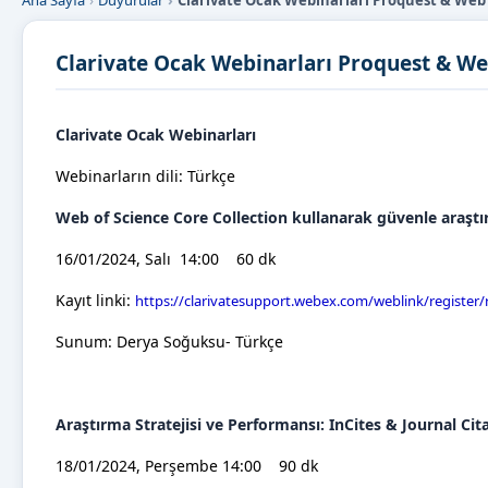
Ana Sayfa
Duyurular
Clarivate Ocak Webinarları Proquest & Web
Clarivate Ocak Webinarları Proquest & We
Clarivate Ocak Webinarları
Webinarların dili: Türkçe
Web of Science Core Collection kullanarak güvenle araştı
16/01/2024,
Sal
ı 14:00 60 dk
Kayıt linki:
https://clarivatesupport.webex.com/weblink/registe
Sunum: Derya Soğuksu- Türkçe
Araştırma Stratejisi ve Performansı: InCites & Journal Cit
18/01/2024,
Per
şembe 14:00 90 dk