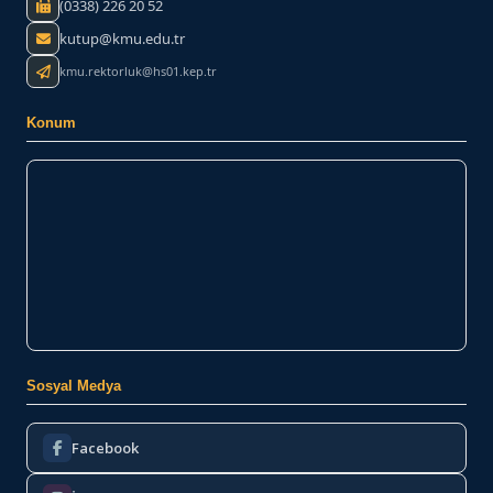
(0338) 226 20 52
kutup@kmu.edu.tr
kmu.rektorluk@hs01.kep.tr
Konum
Sosyal Medya
Facebook