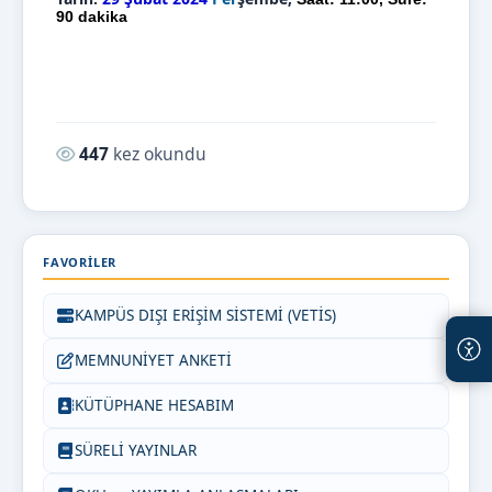
90 dakika
Okunma sayısı:
447
kez okundu
FAVORILER
KAMPÜS DIŞI ERİŞİM SİSTEMİ (VETİS)
MEMNUNİYET ANKETİ
KÜTÜPHANE HESABIM
SÜRELİ YAYINLAR