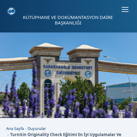
Sayfa kısayolları: Alt+1 Haberler, Alt+2 Etkinlikler, Alt+3 Duyurular b
KÜTÜPHANE VE DOKÜMANTASYON DAİRE
BAŞKANLIĞI
Ana Sayfa
Duyurular
Turnitin Originality Check Eğitimi En İyi Uygulamalar Ve