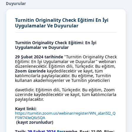
Duyurular
Turnitin Originality Check Eğitimi En İyi
Uygulamalar Ve Duyurular
Turnitin Originality Check Eğitimi: En İyi
Uygulamalar ve Duyurular
29 Şubat 2024 tarihinde
"Turnitin Originality Check
Eğitimi: En İyi Uygulamalar ve Duyurular" webinarı
düzenlenecektir. Eğitimin dili, Türkçedir. Bu eğitim,
Zoom üzerinde
kaydedilecektir ve kayıt, tüm
katılımcılarla paylaşılacaktır. Bu eğitime, Turnitin
kullanan akademisyenler ve Turnitin yöneticileri
davetlidir.
Eğitimin dili, Türkçedir. Bu eğitim, Zoom
üzerinde kaydedilecektir ve kayıt, tüm katılımcılarla
paylaşılacaktır.
Kayıt linki:
https://turnitin.zoom.us/webinar/register/WN_aIan5I2_Q
FSW743eQ6zSQA
(kayıt zorunludur)
Tarih:
29 Şubat 2024
Per
şembe,
Saat: 11:00,
Süre: