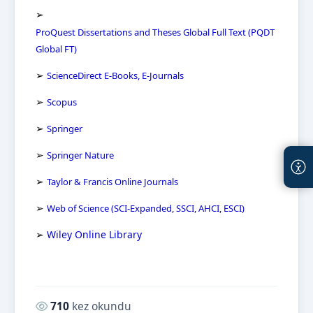
➢
ProQuest Dissertations and Theses Global Full Text (PQDT
Global FT)
➢
ScienceDirect E-Books, E-Journals
➢
Scopus
➢
Springer
➢
Springer Nature
➢
Taylor & Francis Online Journals
➢
Web of Science (SCI-Expanded, SSCI, AHCI, ESCI)
➢
Wiley Online Library
Okunma sayısı:
710
kez okundu