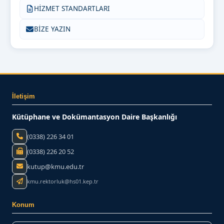
HİZMET STANDARTLARI
BİZE YAZIN
İletişim
Kütüphane ve Dokümantasyon Daire Başkanlığı
(0338) 226 34 01
(0338) 226 20 52
kutup@kmu.edu.tr
kmu.rektorluk@hs01.kep.tr
Konum