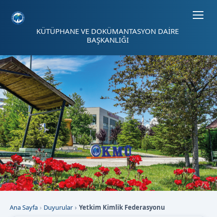
Sayfa kısayolları: Alt+1 Haberler, Alt+2 Etkinlikler, Alt+3 Duyurular b
KÜTÜPHANE VE DOKÜMANTASYON DAİRE
BAŞKANLIĞI
Ana Sayfa
Duyurular
Yetkim Kimlik Federasyonu