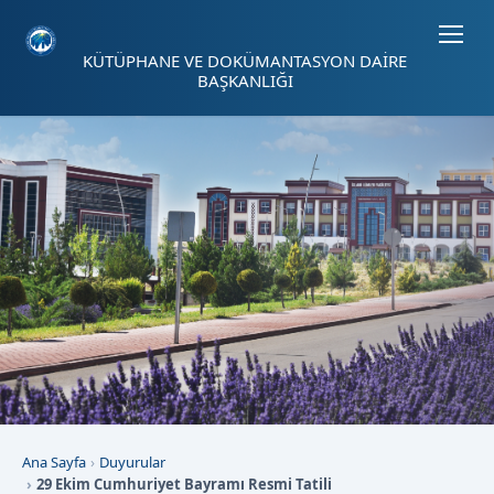
Sayfa kısayolları: Alt+1 Haberler, Alt+2 Etkinlikler, Alt+3 Duyurular b
KÜTÜPHANE VE DOKÜMANTASYON DAİRE
BAŞKANLIĞI
Ana Sayfa
Duyurular
29 Ekim Cumhuriyet Bayramı Resmi Tatili