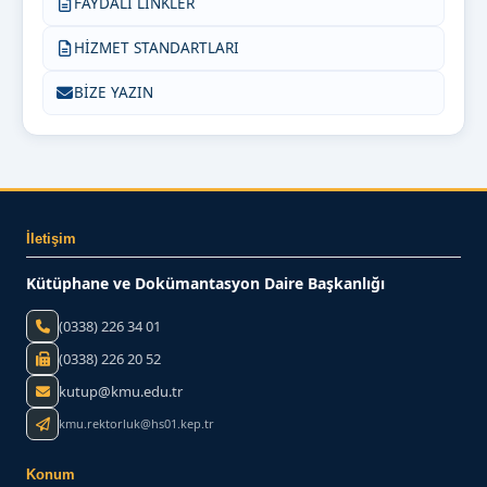
FAYDALI LİNKLER
HİZMET STANDARTLARI
BİZE YAZIN
İletişim
Kütüphane ve Dokümantasyon Daire Başkanlığı
(0338) 226 34 01
(0338) 226 20 52
kutup@kmu.edu.tr
kmu.rektorluk@hs01.kep.tr
Konum