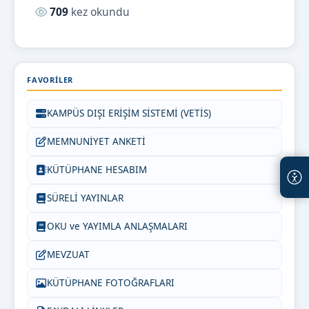
Okunma sayısı:
709
kez okundu
FAVORILER
KAMPÜS DIŞI ERİŞİM SİSTEMİ (VETİS)
MEMNUNİYET ANKETİ
KÜTÜPHANE HESABIM
SÜRELİ YAYINLAR
OKU ve YAYIMLA ANLAŞMALARI
MEVZUAT
KÜTÜPHANE FOTOĞRAFLARI