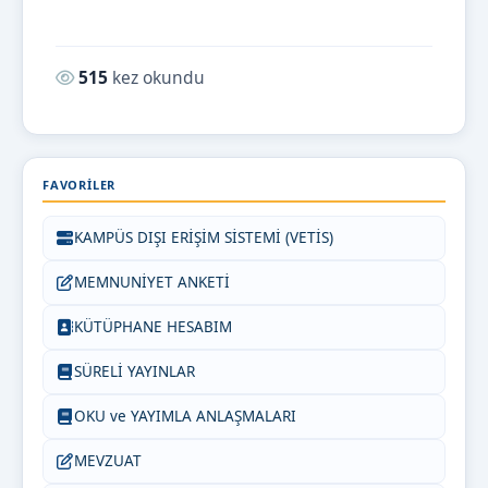
Okunma sayısı:
515
kez okundu
FAVORILER
KAMPÜS DIŞI ERİŞİM SİSTEMİ (VETİS)
MEMNUNİYET ANKETİ
KÜTÜPHANE HESABIM
SÜRELİ YAYINLAR
OKU ve YAYIMLA ANLAŞMALARI
MEVZUAT