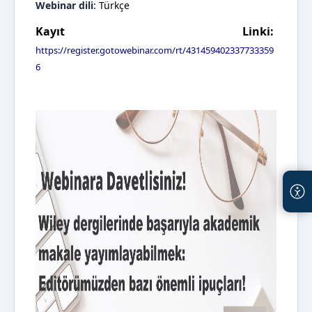
Webinar dili
: Türkçe
Kayıt Linki:
https://register.gotowebinar.com/rt/431459402337733359
6