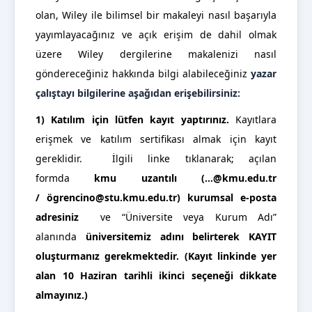
olan, Wiley ile bilimsel bir makaleyi nasıl başarıyla
yayımlayacağınız ve açık erişim de dahil olmak
üzere Wiley dergilerine makalenizi nasıl
göndereceğiniz hakkında bilgi alabileceğiniz
yazar
çalıştayı bilgilerine aşağıdan erişebilirsiniz:
1)
Katılım için lütfen kayıt yaptırınız.
Kayıtlara
erişmek ve katılım sertifikası almak için kayıt
gereklidir.
İlgili linke tıklanarak; açılan
formda
kmu uzantılı (…@kmu.edu.tr
/
ögrencino@stu.kmu.edu.tr
) kurumsal e-posta
adresiniz
ve “Üniversite veya Kurum Adı”
alanında
üniversitemiz adını belirterek
KAYIT
oluşturmanız gerekmektedir.
(
Kayıt linkinde yer
alan 10 Haziran tarihli ikinci seçeneği dikkate
almayınız.
)