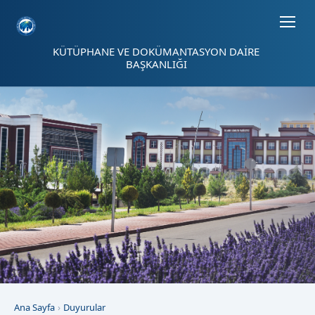
Sayfa kısayolları: Alt+1 Haberler, Alt+2 Etkinlikler, Alt+3 Duyurular b
KÜTÜPHANE VE DOKÜMANTASYON DAİRE
BAŞKANLIĞI
Ana Sayfa
Duyurular