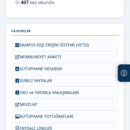
Okunma sayısı:
407
kez okundu
FAVORILER
KAMPÜS DIŞI ERİŞİM SİSTEMİ (VETİS)
MEMNUNİYET ANKETİ
KÜTÜPHANE HESABIM
SÜRELİ YAYINLAR
OKU ve YAYIMLA ANLAŞMALARI
MEVZUAT
KÜTÜPHANE FOTOĞRAFLARI
FAYDALI LİNKLER