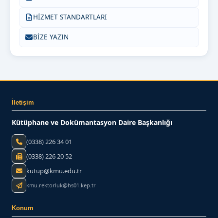
HİZMET STANDARTLARI
BİZE YAZIN
İletişim
Kütüphane ve Dokümantasyon Daire Başkanlığı
(0338) 226 34 01
(0338) 226 20 52
kutup@kmu.edu.tr
kmu.rektorluk@hs01.kep.tr
Konum