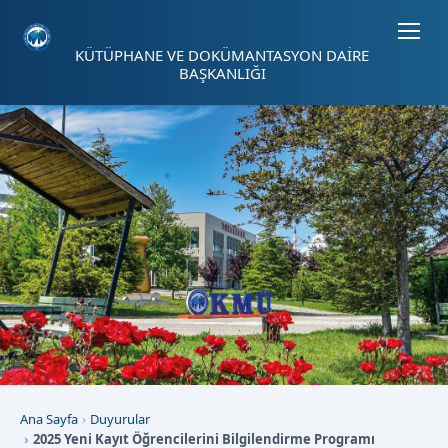
Sayfa kısayolları: Alt+1 Haberler, Alt+2 Etkinlikler, Alt+3 Duyurular b
KÜTÜPHANE VE DOKÜMANTASYON DAİRE
BAŞKANLIĞI
Ana Sayfa
Duyurular
2025 Yeni Kayıt Öğrencilerini Bilgilendirme Programı