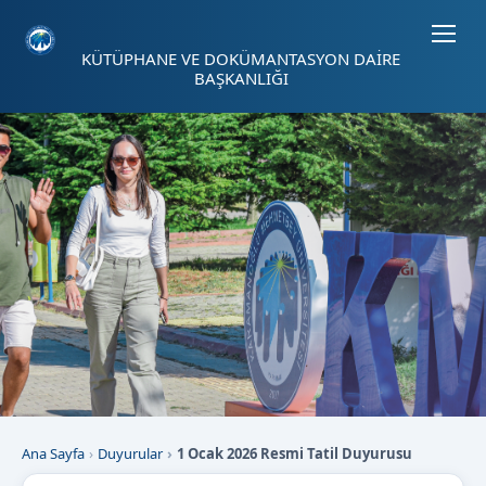
Sayfa kısayolları: Alt+1 Haberler, Alt+2 Etkinlikler, Alt+3 Duyurular b
KÜTÜPHANE VE DOKÜMANTASYON DAİRE
BAŞKANLIĞI
Ana Sayfa
Duyurular
1 Ocak 2026 Resmi Tatil Duyurusu