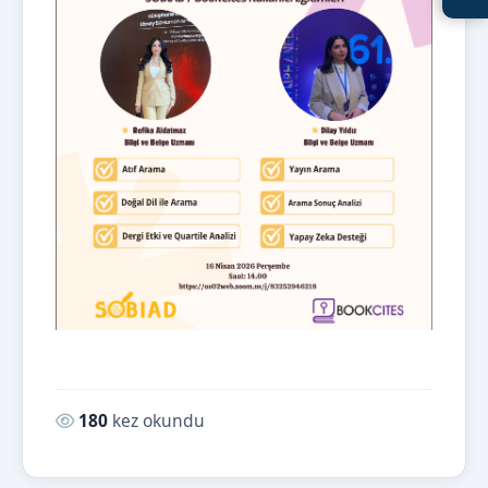
Okunma sayısı:
180
kez okundu