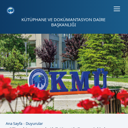
Sayfa kısayolları: Alt+1 Haberler, Alt+2 Etkinlikler, Alt+3 Duyurular b
KÜTÜPHANE VE DOKÜMANTASYON DAİRE
BAŞKANLIĞI
Ana Sayfa
Duyurular