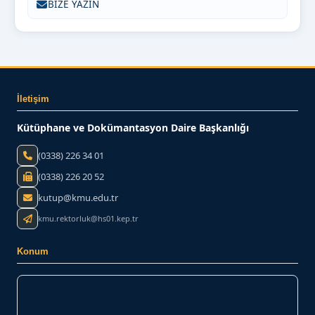
BİZE YAZIN
İletişim
Kütüphane ve Dokümantasyon Daire Başkanlığı
(0338) 226 34 01
(0338) 226 20 52
kutup@kmu.edu.tr
kmu.rektorluk@hs01.kep.tr
Konum