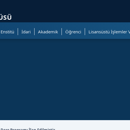
ölümüne geçer.
TÜSÜ
Enstitü
İdari
Akademik
Öğrenci
Lisansüstü İşlemler 