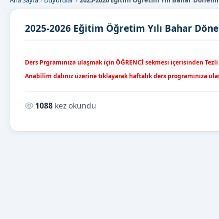
Ana Sayfa
Duyurular
2025-2026 Eğitim Öğretim Yılı Bahar Dönemi 
2025-2026 Eğitim Öğretim Yılı Bahar Dönem
Ders Prgramınıza ulaşmak için ÖĞRENCİ sekmesi içerisinden Tezli 
Anabilim dalınız üzerine tıklayarak haftalık ders programınıza ula
Okunma sayısı:
1088
kez okundu