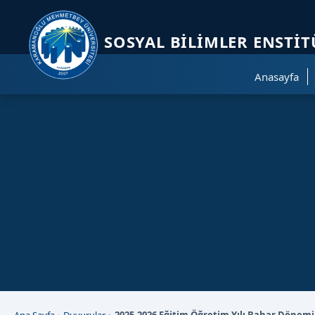
Sayfa kısayolları: Alt+1 Haberler, Alt+2 Etkinlikler, Alt+3 Duyurular b
SOSYAL BILIMLER ENSTI
Anasayfa