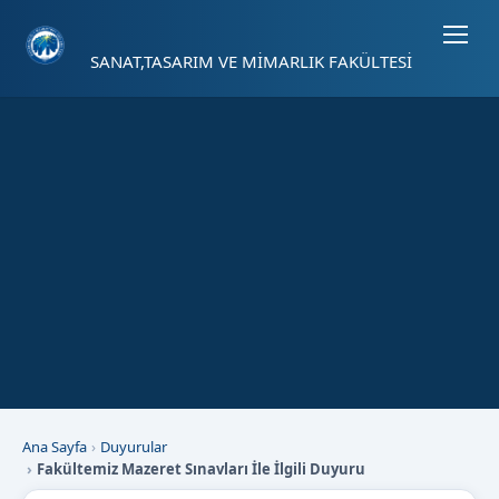
Sayfa kısayolları: Alt+1 Haberler, Alt+2 Etkinlikler, Alt+3 Duyurular b
SANAT,TASARIM VE MİMARLIK FAKÜLTESİ
Ana Sayfa
Duyurular
Fakültemiz Mazeret Sınavları İle İlgili Duyuru