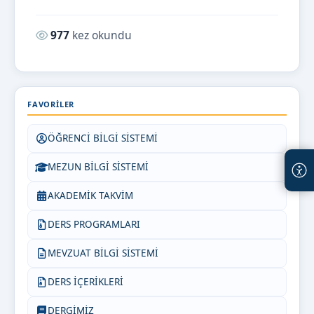
Okunma sayısı:
977
kez okundu
FAVORILER
ÖĞRENCİ BİLGİ SİSTEMİ
MEZUN BİLGİ SİSTEMİ
AKADEMİK TAKVİM
DERS PROGRAMLARI
MEVZUAT BİLGİ SİSTEMİ
DERS İÇERİKLERİ
DERGİMİZ