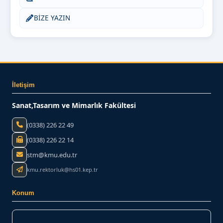
BİZE YAZIN
İletişim
Sanat,Tasarım ve Mimarlık Fakültesi
(0338) 226 22 49
(0338) 226 22 14
stm@kmu.edu.tr
kmu.rektorluk@hs01.kep.tr
Konum