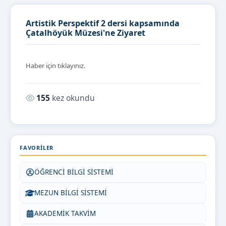
Artistik Perspektif 2 dersi kapsamında
Çatalhöyük Müzesi'ne Ziyaret
Haber için tıklayınız.
Okunma sayısı:
155
kez okundu
FAVORILER
ÖĞRENCİ BİLGİ SİSTEMİ
MEZUN BİLGİ SİSTEMİ
AKADEMİK TAKVİM