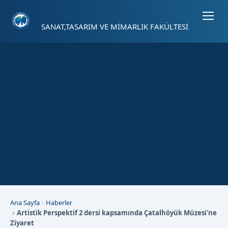
Sayfa kısayolları: Alt+1 Haberler, Alt+2 Etkinlikler, Alt+3 Duyurular b
SANAT,TASARIM VE MİMARLIK FAKÜLTESİ
Ana Sayfa
Haberler
Artistik Perspektif 2 dersi kapsamında Çatalhöyük Müzesi'ne
Ziyaret