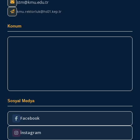
stm@kmu.edu.tr
kmu.rektorluk@hs01.kep.tr
Konum
Sosyal Medya
Facebook
İnstagram