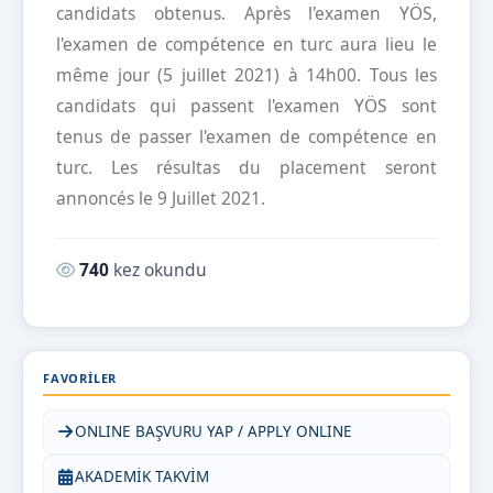
candidats obtenus. Après l'examen YÖS,
l'examen de compétence en turc aura lieu le
même jour (5 juillet 2021) à 14h00. Tous les
candidats qui passent l'examen YÖS sont
tenus de passer l'examen de compétence en
turc. Les résultas du placement seront
annoncés le 9 Juillet 2021.
Okunma sayısı:
740
kez okundu
FAVORILER
ONLINE BAŞVURU YAP / APPLY ONLINE
AKADEMİK TAKVİM