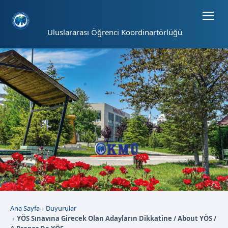
Sayfa kısayolları: Alt+1 Haberler, Alt+2 Etkinlikler, Alt+3 Duyurular b
Uluslararası Öğrenci Koordinartörlüğü
Ana Sayfa
Duyurular
YÖS Sınavına Girecek Olan Adayların Dikkatine / About YÖS /