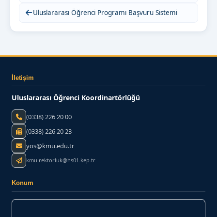
Uluslararası Öğrenci Programı Başvuru Sistemi
İletişim
Uluslararası Öğrenci Koordinartörlüğü
(0338) 226 20 00
(0338) 226 20 23
yos@kmu.edu.tr
kmu.rektorluk@hs01.kep.tr
Konum