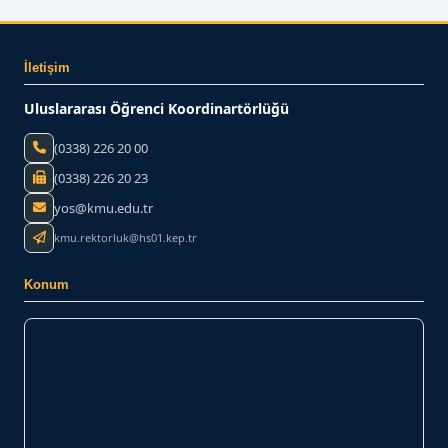
İletişim
Uluslararası Öğrenci Koordinartörlüğü
(0338) 226 20 00
(0338) 226 20 23
yos@kmu.edu.tr
kmu.rektorluk@hs01.kep.tr
Konum