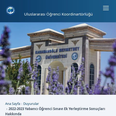
Sayfa kısayolları: Alt+1 Haberler, Alt+2 Etkinlikler, Alt+3 Duyurular b
Uluslararası Öğrenci Koordinartörlüğü
Ana Sayfa
Duyurular
2022-2023 Yabancı Öğrenci Sınavı Ek Yerleştirme Sonuçları
Hakkında