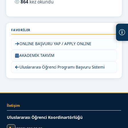
Okunma sayısı:
864
kez okundu
FAVORILER
ONLINE BAŞVURU YAP / APPLY ONLINE
AKADEMİK TAKVİM
Uluslararası Öğrenci Programı Başvuru Sistemi
İletişim
Uluslararası Öğrenci Koordinartörlüğü