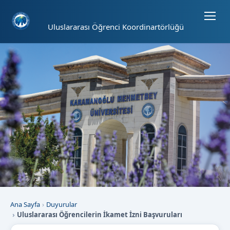
Sayfa kısayolları: Alt+1 Haberler, Alt+2 Etkinlikler, Alt+3 Duyurular b
Uluslararası Öğrenci Koordinartörlüğü
Ana Sayfa
Duyurular
Uluslararası Öğrencilerin İkamet İzni Başvuruları