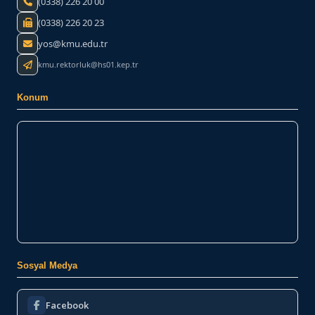
(0338) 226 20 00
(0338) 226 20 23
yos@kmu.edu.tr
kmu.rektorluk@hs01.kep.tr
Konum
Sosyal Medya
Facebook