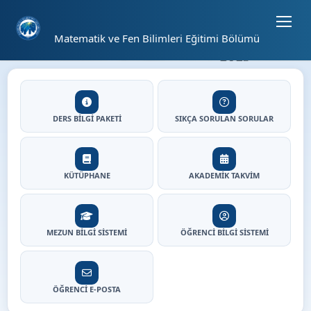
Sayfa kısayolları: Alt+1 Haberler, Alt+2 Etkinlikler, Alt+3 Duyurular b
03
Matematik ve Fen Bilimleri Eğitimi Bölümü
25
⏸
Matematik ve Fen Bilimleri 
Hızlı Erişim
DERS BİLGİ PAKETİ
SIKÇA SORULAN SORULAR
KÜTÜPHANE
AKADEMİK TAKVİM
MEZUN BİLGİ SİSTEMİ
ÖĞRENCİ BİLGİ SİSTEMİ
ÖĞRENCİ E-POSTA