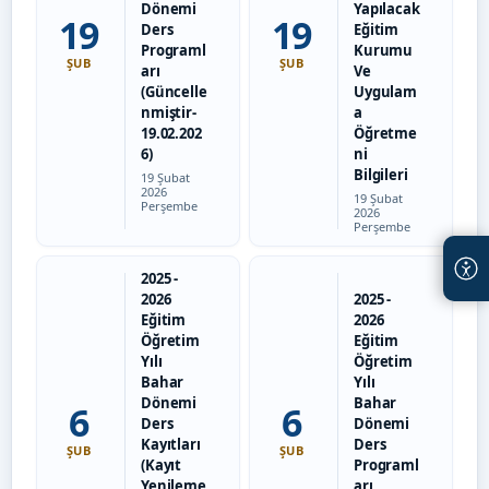
Dönemi
Yapılacak
19
19
Ders
Eğitim
Programl
Kurumu
ŞUB
ŞUB
arı
Ve
(Güncelle
Uygulam
nmiştir-
a
19.02.202
Öğretme
6)
ni
Bilgileri
Tarih:
19 Şubat
2026
Tarih:
19 Şubat
Perşembe
2026
Perşembe
2025 -
2026
2025 -
Eğitim
2026
Öğretim
Eğitim
Yılı
Öğretim
Bahar
Yılı
Dönemi
Bahar
6
6
Ders
Dönemi
Kayıtları
Ders
ŞUB
ŞUB
(Kayıt
Programl
Yenileme
arı