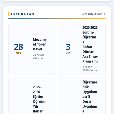
DUYURULAR
Tüm Duyurular
→
2025-2026
Eğitim-
Öğretim
Mezuniy
Yılı
28
3
et Töreni
Bahar
Daveti
Dönemi
NIS
NIS
Tarih:
28 Nisan
Ara Sınav
2026 Salı
Programı
Tarih:
3 Nisan
2026 Cuma
Öğretme
2025 -
nlik
2026
Uygulam
Eğitim
ası II
Öğretim
Dersi
Yılı
Uygulam
Bahar
a