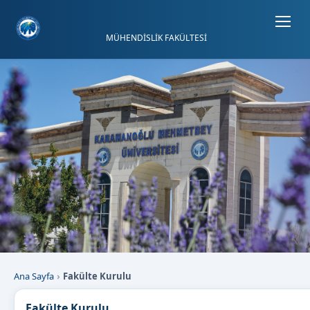
Sayfa kısayolları: Alt+1 Haberler, Alt+2 Etkinlikler, Alt+3 Duyurular bölümüne geçer.
MÜHENDİSLİK FAKÜLTESİ
Ana Sayfa
Fakülte Kurulu
Fakülte Kurulu