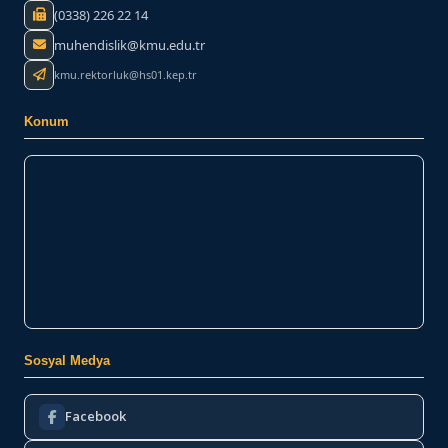
(0338) 226 22 14
muhendislik@kmu.edu.tr
kmu.rektorluk@hs01.kep.tr
Konum
Sosyal Medya
Facebook