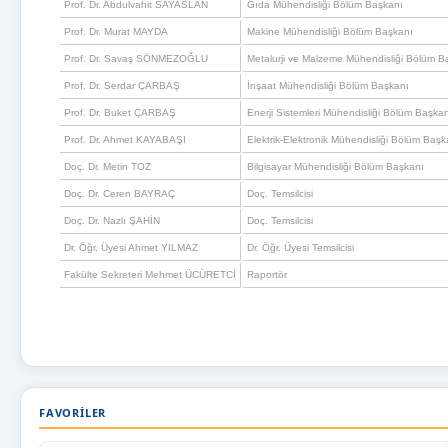
Prof. Dr. Abdulvahit SAYASLAN
Gıda Mühendisliği Bölüm Başkanı
Prof. Dr. Murat MAYDA
Makine Mühendisliği Bölüm Başkanı
Prof. Dr. Savaş SÖNMEZOĞLU
Metalurji ve Malzeme Mühendisliği Bölüm B
Prof. Dr. Serdar ÇARBAŞ
İnşaat Mühendisliği Bölüm Başkanı
Prof. Dr. Buket ÇARBAŞ
Enerji Sistemleri Mühendisliği Bölüm Başka
Prof. Dr. Ahmet KAYABAŞI
Elektrik-Elektronik Mühendisliği Bölüm Başk
Doç. Dr. Metin TOZ
Bilgisayar Mühendisliği Bölüm Başkanı
Doç. Dr. Ceren BAYRAÇ
Doç. Temsilcisi
Doç. Dr. Nazlı ŞAHİN
Doç. Temsilcisi
Dr. Öğr. Üyesi Ahmet YILMAZ
Dr. Öğr. Üyesi Temsilcisi
Fakülte Sekreteri Mehmet ÜCÜRETCİ
Raportör
FAVORILER