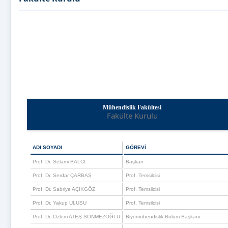
Mühendislik Fakültesi
Fakülte Kurulu
ADI SOYADI
GÖREVİ
Prof. Dr. Selami BALCI
Başkan
Prof. Dr. Serdar ÇARBAŞ
Prof. Temsilcisi
Prof. Dr. Sabriye AÇIKGÖZ
Prof. Temsilcisi
Prof. Dr. Yakup ULUSU
Prof. Temsilcisi
Prof. Dr. Özlem ATEŞ SÖNMEZOĞLU
Biyomühendislik Bölüm Başkanı