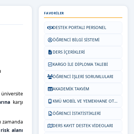
FAVORILER
DESTEK PORTALI PERSONEL
ÖĞRENCİ BİLGİ SİSTEMİ
DERS İÇERİKLERİ
KARGO İLE DİPLOMA TALEBİ
u
ÖĞRENCİ İŞLERİ SORUMLULARI
AKADEMİK TAKVİM
 üniversite
KMÜ MOBİL VE YEMEKHANE OTOM.
arına
karşı
ÖĞRENCİ İSTATİSTİKLERİ
ynı zamanda
DERS KAYIT DESTEK VİDEOLARI
risk alanı