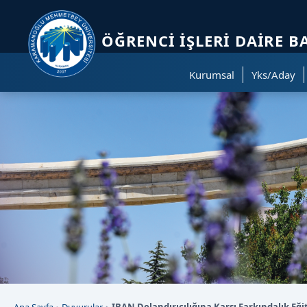
Sayfa kısayolları: Alt+1 Haberler, Alt+2 Etkinlikler, Alt+3 Duyurular b
ÖĞRENCI İŞLERI DAIRE B
Kurumsal
Yks/Aday