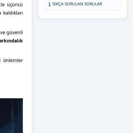
tle üçüncü
SIKÇA SORULAN SORULAR
 kaldıkları
KMÜ İNTİBAK (AKADEMİSYEN)
ORTAK DERSLER KOORDİNATÖRLÜĞÜ
 ve güvenli
arkındalık
KMÜ İNTİBAK (ÖĞRENCİ)
BİZE YAZIN
el önlemler