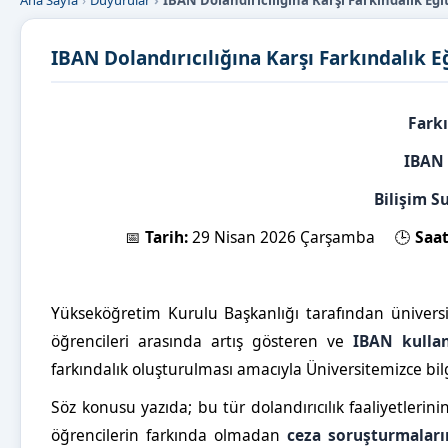
Ana Sayfa
Duyurular
IBAN Dolandırıcılığına Karşı Farkındalık E
IBAN Dolandırıcılığına Karşı Farkındalık
Fark
IBAN 
Bilişim S
📅
Tarih:
29 Nisan 2026 Çarşamba 🕒
Saat
Yükseköğretim Kurulu Başkanlığı tarafından üniversit
öğrencileri arasında artış gösteren ve
IBAN kulland
farkındalık oluşturulması amacıyla Üniversitemizce bil
Söz konusu yazıda; bu tür dolandırıcılık faaliyetler
öğrencilerin farkında olmadan
ceza soruşturmaları