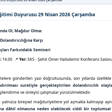
ğitimi Duyurusu 29 Nisan 2026 Çarşamba
 Eğitimi Duyurusu 29 Nisan 2026 Çarşamba
ında Ol, Mağdur Olma:
Dolandırıcılığına Karşı
uçları Farkındalık Semineri
:
14.00 📍
Yer:
SKS - Şehit Ömer Halisdemir Konferans Salon
elere gönderilen yazı doğrultusunda, son yıllarda özellikle
ırılması suretiyle gerçekleştirilen dolandırıcılık olayl
gilendirme ve önleyici çalışmalar yürütülmektedir.
inin yalnızca bireysel mağduriyetlere yol açmakla kalmayıp a
na dâhil olmasına neden olabilecek ciddi bir toplumsal 