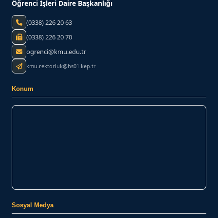
Öğrenci İşleri Daire Başkanlığı
(0338) 226 20 63
(0338) 226 20 70
ogrenci@kmu.edu.tr
kmu.rektorluk@hs01.kep.tr
Konum
Sosyal Medya