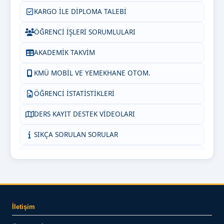
KARGO İLE DİPLOMA TALEBİ
ÖĞRENCİ İŞLERİ SORUMLULARI
AKADEMİK TAKVİM
KMÜ MOBİL VE YEMEKHANE OTOM.
ÖĞRENCİ İSTATİSTİKLERİ
DERS KAYIT DESTEK VİDEOLARI
SIKÇA SORULAN SORULAR
KMÜ İNTİBAK (AKADEMİSYEN)
ORTAK DERSLER KOORDİNATÖRLÜĞÜ
KMÜ İNTİBAK (ÖĞRENCİ)
İletişim
BİZE YAZIN