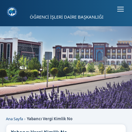
Sayfa kısayolları: Alt+1 Haberler, Alt+2 Etkinlikler, Alt+3 Duyurular b
ÖĞRENCİ İŞLERİ DAİRE BAŞKANLIĞI
Ana Sayfa
Yabancı Vergi Kimlik No