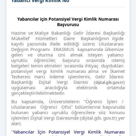
Yabancı Vergi Kimlik No
Yabancılar için Potansiyel Vergi Kimlik Numarası
Başvurusu
Hazine ve Maliye Bakanlığı Gelir İdaresi Başkanlığı
Mükellef Hizmetleri Daire Başkanlığının ilgide
kayıtlı yazısında ifade edildiği üzere; Uluslararası
Değişim Programı ERASMUS kapsamında ülkemize
gelen ve oturma izni almak isteyen yabancı
uyruklu öğrenciler, başvuru sırasında isteniş
belgeleri temin etmeleri sırasında ihtiyaç duydukları
potansiyel vergi kimlik numarası alma ve İkamet
Tezkeresi Harcı ödeme işlemlerini, Gelir İdaresi
Başkanlığı Dijital Vergi Dairesi (
)
dijital.gib.gov.tr
uygulaması aracılığıyla elektronik ortamda
gerçekleştirilebilmektedir.
Bu kapsamda, Üniversitelerin "Öğrenci İşleri /
Uluslararası Öğrenci Ofisi" bölümlerine başvuruda
bulunan yabancı uyruklu öğrencilere söz konusu
işlemleri Dijital Vergi Dairesinde (dijital.gib. gov.tr) yer
alan;
"
Yabancılar İçin Potansiyel Vergi Kimlik Numarası