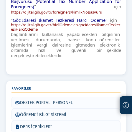
Başvurusu (Potential Tax Number Application for
Foreigners)
" için
https://dijital.gib.gov.tr/foreigners/kimlikNoBasvuru
"
Göç İdaresi İkamet Tezkeresi Harcı Ödeme
" için
https://dijital.gib.gov.tr/hizliOdemeler/gocIdaresiIkametTezker
esiHarciOdeme
bağlantılarını kullanarak yapabilecekleri bilgisinin
verilmesi durumunda, bahse konu öğrenciler
işlemlerini vergi dairesine gitmeden elektronik
ortamda hızlı ve güvenli bir şekilde
gerçekleştirebileceklerdir.
FAVORILER
DESTEK PORTALI PERSONEL
ÖĞRENCİ BİLGİ SİSTEMİ
DERS İÇERİKLERİ