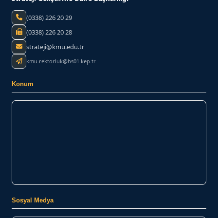
(0338) 226 20 29
(0338) 226 20 28
strateji@kmu.edu.tr
kmu.rektorluk@hs01.kep.tr
Konum
Sosyal Medya