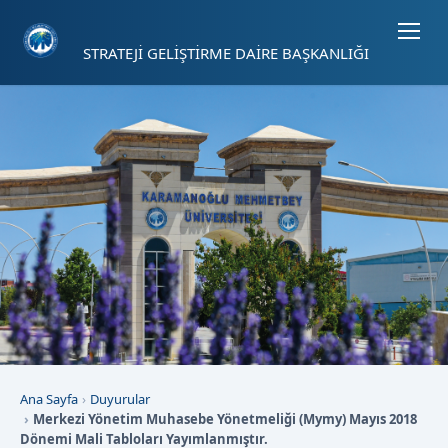
Sayfa kısayolları: Alt+1 Haberler, Alt+2 Etkinlikler, Alt+3 Duyurular b
STRATEJİ GELİŞTİRME DAİRE BAŞKANLIĞI
Ana Sayfa
Duyurular
Merkezi Yönetim Muhasebe Yönetmeliği (Mymy) Mayıs 2018
Dönemi Mali Tabloları Yayımlanmıştır.