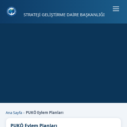
Sayfa kısayolları: Alt+1 Haberler, Alt+2 Etkinlikler, Alt+3 Duyurular b
STRATEJİ GELİŞTİRME DAİRE BAŞKANLIĞI
Ana Sayfa
PUKÖ Eylem Planları
PUKÖ Eylem Planları