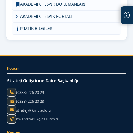
AKADEMİK TEŞVİK DOKÜMANLARI
AKADEMİK TEŞVİK PORTALI
PRATİK BİLGİLER
İletişim
Strateji Geliştirme Daire Başkanlığı
(0338) 226 20 29
(0338) 226 20 28
strateji@kmu.edu.tr
kmu.rektorluk@hs01.kep.tr
Konum