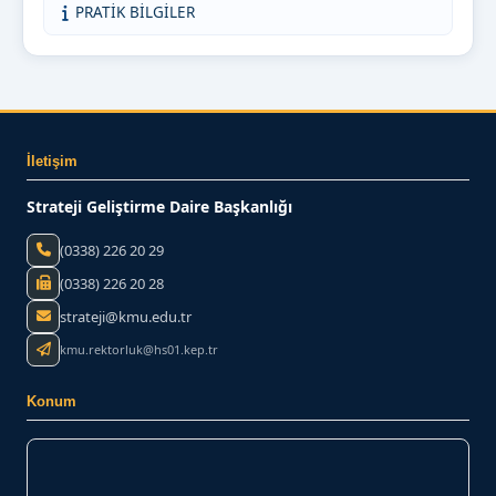
PRATİK BİLGİLER
İletişim
Strateji Geliştirme Daire Başkanlığı
(0338) 226 20 29
(0338) 226 20 28
strateji@kmu.edu.tr
kmu.rektorluk@hs01.kep.tr
Konum