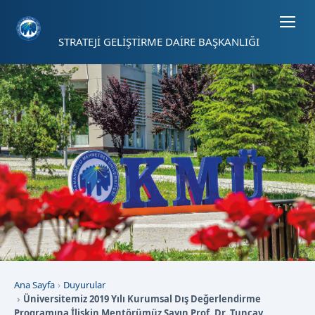
Sayfa kısayolları: Alt+1 Haberler, Alt+2 Etkinlikler, Alt+3 Duyurular b
STRATEJİ GELİŞTİRME DAİRE BAŞKANLIĞI
Ana Sayfa
Duyurular
Üniversitemiz 2019 Yılı Kurumsal Dış Değerlendirme
Programına İlişkin Mentörümüz Sayın Prof. Dr. Tuncay