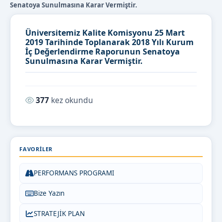
Senatoya Sunulmasına Karar Vermiştir.
Üniversitemiz Kalite Komisyonu 25 Mart
2019 Tarihinde Toplanarak 2018 Yılı Kurum
İç Değerlendirme Raporunun Senatoya
Sunulmasına Karar Vermiştir.
Okunma sayısı:
377
kez okundu
FAVORILER
PERFORMANS PROGRAMI
Bize Yazın
STRATEJİK PLAN