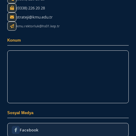
(0338) 226 20 28
strateji@kmu.edu.tr
kmu.rektorluk@hs01.kep.tr
Konum
Sosyal Medya
Facebook