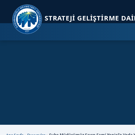
Sayfa kısayolları: Alt+1 Haberler, Alt+2 Etkinlikler, Alt+3 Duyurular b
STRATEJI GELIŞTIRME DA