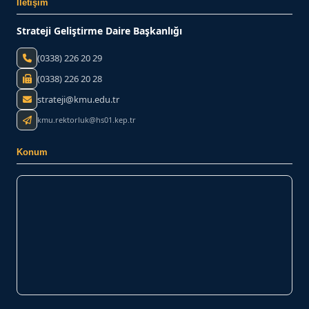
İletişim
Strateji Geliştirme Daire Başkanlığı
(0338) 226 20 29
(0338) 226 20 28
strateji@kmu.edu.tr
kmu.rektorluk@hs01.kep.tr
Konum