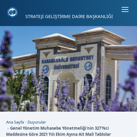
Sayfa kısayolları: Alt+1 Haberler, Alt+2 Etkinlikler, Alt+3 Duyurular b
STRATEJİ GELİŞTİRME DAİRE BAŞKANLIĞI
Ana Sayfa
Duyurular
Genel Yönetim Muhasebe Yönetmeliği'nin 327'Nci
Maddesine Göre 2021 Yılı Ekim Ayına Ait Mali Tablolar