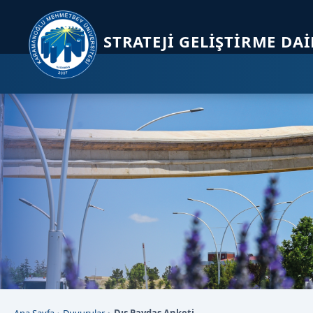
Sayfa kısayolları: Alt+1 Haberler, Alt+2 Etkinlikler, Alt+3 Duyurular b
STRATEJI GELIŞTIRME DA