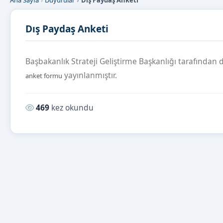
Ana Sayfa
Duyurular
Dış Paydaş Anketi
Dış Paydaş Anketi
Başbakanlık Strateji Geliştirme Başkanlığı tarafında
yayınlanmıştır.
anket formu
Okunma sayısı:
469
kez okundu