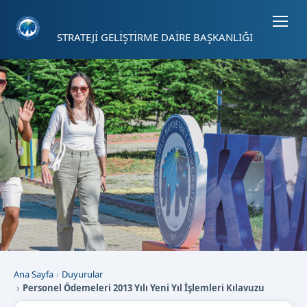
Sayfa kısayolları: Alt+1 Haberler, Alt+2 Etkinlikler, Alt+3 Duyurular b
STRATEJİ GELİŞTİRME DAİRE BAŞKANLIĞI
Ana Sayfa
Duyurular
Personel Ödemeleri 2013 Yılı Yeni Yıl İşlemleri Kılavuzu