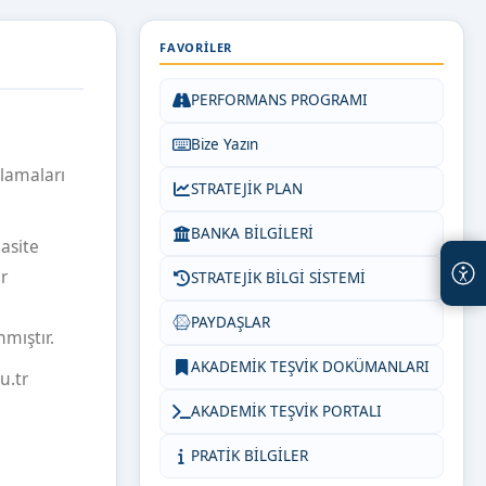
FAVORILER
PERFORMANS PROGRAMI
Bize Yazın
ulamaları
STRATEJİK PLAN
BANKA BİLGİLERİ
asite
r
STRATEJİK BİLGİ SİSTEMİ
PAYDAŞLAR
mıştır.
AKADEMİK TEŞVİK DOKÜMANLARI
u.tr
AKADEMİK TEŞVİK PORTALI
PRATİK BİLGİLER