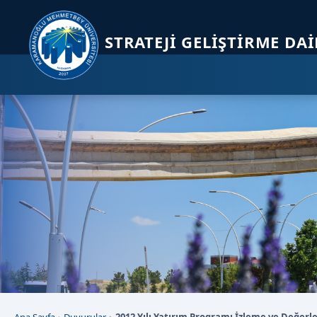
Sayfa kısayolları: Alt+1 Haberler, Alt+2 Etkinlikler, Alt+3 Duyurular b
STRATEJI GELIŞTIRME DA