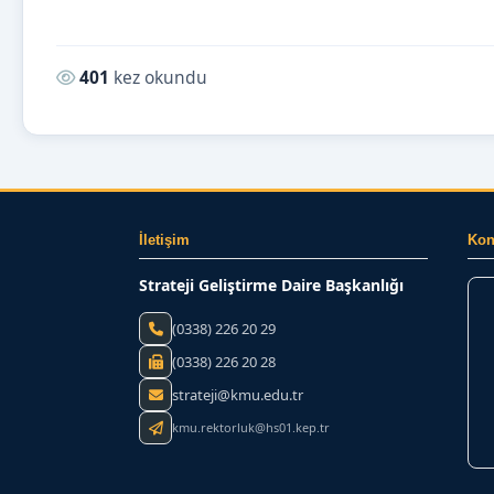
Okunma sayısı:
401
kez okundu
İletişim
Ko
Strateji Geliştirme Daire Başkanlığı
(0338) 226 20 29
(0338) 226 20 28
strateji@kmu.edu.tr
kmu.rektorluk@hs01.kep.tr