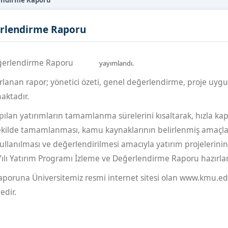
lendirme Raporu
ğerlendirme Raporu
Değerlendirme Raporu
yayımlandı.
ırlanan rapor; yönetici özeti, genel değerlendirme, proje uyg
maktadır.
pılan yatırımların tamamlanma sürelerini kısaltarak, hızla kap
 şekilde tamamlanması, kamu kaynaklarının belirlenmiş amaçla
kullanılması ve değerlendirilmesi amacıyla yatırım projelerinin
lı Yatırım Programı İzleme ve Değerlendirme Raporu hazırlan
aporuna Üniversitemiz resmi internet sitesi olan www.kmu.ed
edir.