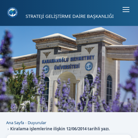
Sayfa kısayolları: Alt+1 Haberler, Alt+2 Etkinlikler, Alt+3 Duyurular b
STRATEJİ GELİŞTİRME DAİRE BAŞKANLIĞI
Ana Sayfa
Duyurular
Kiralama işlemlerine ilişkin 12/06/2014 tarihli yazı.