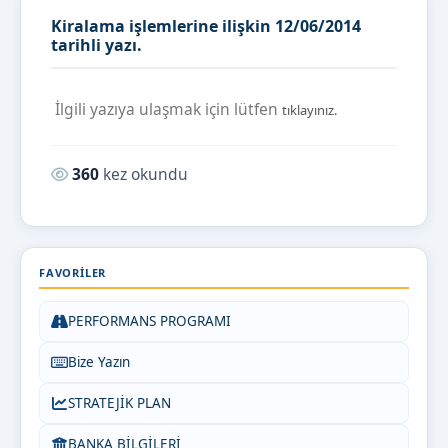
Kiralama işlemlerine ilişkin 12/06/2014
tarihli yazı.
İlgili yazıya ulaşmak için lütfen
tıklayınız.
Okunma sayısı:
360
kez okundu
FAVORILER
PERFORMANS PROGRAMI
Bize Yazın
STRATEJİK PLAN
BANKA BİLGİLERİ