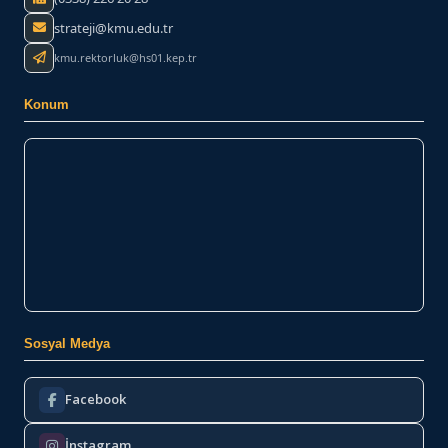
strateji@kmu.edu.tr
kmu.rektorluk@hs01.kep.tr
Konum
Sosyal Medya
Facebook
İnstagram