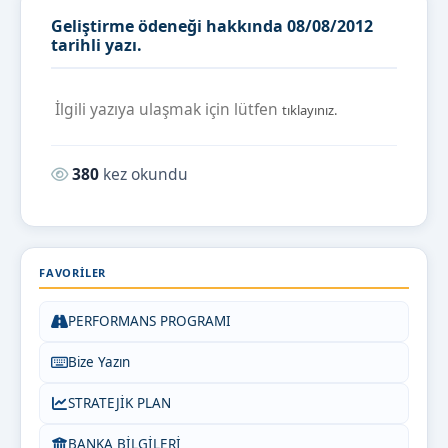
Geliştirme ödeneği hakkında 08/08/2012
tarihli yazı.
İlgili yazıya ulaşmak için lütfen
tıklayınız.
Okunma sayısı:
380
kez okundu
FAVORILER
PERFORMANS PROGRAMI
Bize Yazın
STRATEJİK PLAN
BANKA BİLGİLERİ