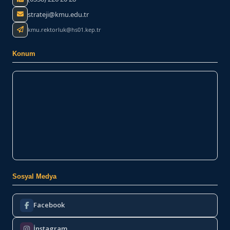
strateji@kmu.edu.tr
kmu.rektorluk@hs01.kep.tr
Konum
Sosyal Medya
Facebook
İnstagram