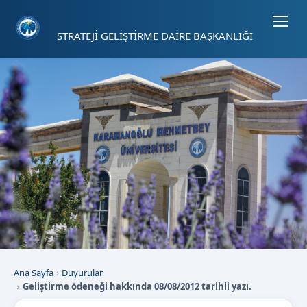
Sayfa kısayolları: Alt+1 Haberler, Alt+2 Etkinlikler, Alt+3 Duyurular b
STRATEJİ GELİŞTİRME DAİRE BAŞKANLIĞI
Ana Sayfa
Duyurular
Geliştirme ödeneği hakkında 08/08/2012 tarihli yazı.