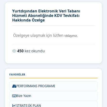
Yurtdışından Elektronik Veri Tabanı
Hizmeti Aboneliğinde KDV Tevkifatı
Hakkında Özelge
Özelgeye ulaşmak için lütfen
tıklayınız.
Okunma sayısı:
450
kez okundu
FAVORILER
PERFORMANS PROGRAMI
Bize Yazın
STRATEJİK PLAN