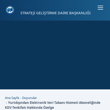
Sayfa kısayolları: Alt+1 Haberler, Alt+2 Etkinlikler, Alt+3 Duyurular b
STRATEJİ GELİŞTİRME DAİRE BAŞKANLIĞI
Ana Sayfa
Duyurular
Yurtdışından Elektronik Veri Tabanı Hizmeti Aboneliğinde
KDV Tevkifatı Hakkında Özelge