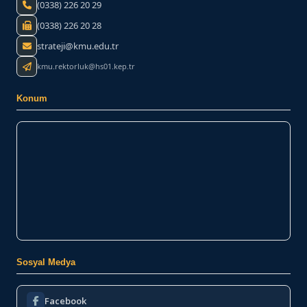
(0338) 226 20 29
(0338) 226 20 28
strateji@kmu.edu.tr
kmu.rektorluk@hs01.kep.tr
Konum
Sosyal Medya
Facebook