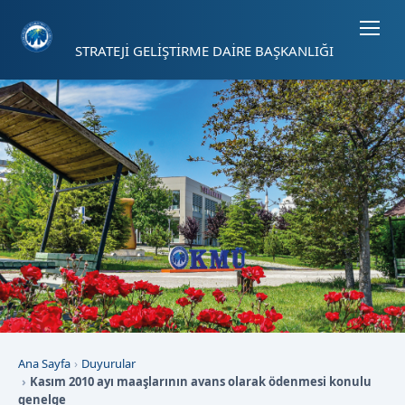
Sayfa kısayolları: Alt+1 Haberler, Alt+2 Etkinlikler, Alt+3 Duyurular b
STRATEJİ GELİŞTİRME DAİRE BAŞKANLIĞI
Ana Sayfa
Duyurular
Kasım 2010 ayı maaşlarının avans olarak ödenmesi konulu
genelge