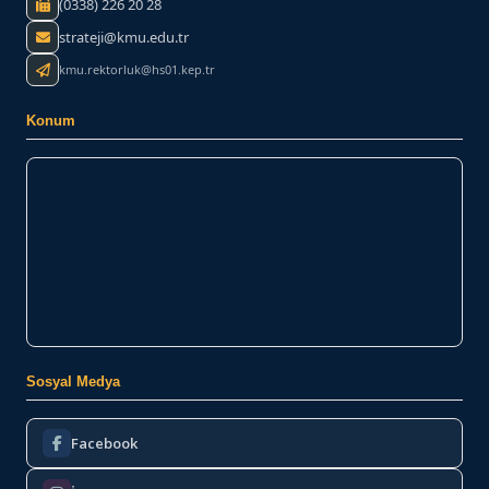
(0338) 226 20 28
strateji@kmu.edu.tr
kmu.rektorluk@hs01.kep.tr
Konum
Sosyal Medya
Facebook