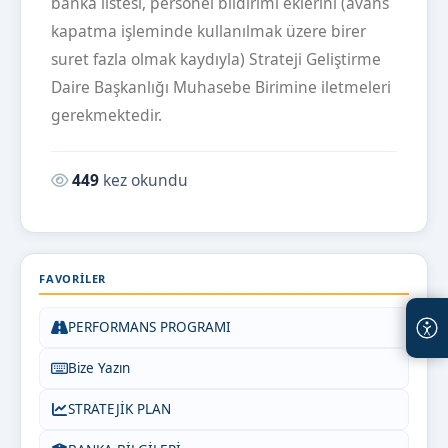
banka listesi, personel bildirimi eklerini (avans
kapatma işleminde kullanılmak üzere birer
suret fazla olmak kaydıyla) Strateji Geliştirme
Daire Başkanlığı Muhasebe Birimine iletmeleri
gerekmektedir.
Okunma sayısı:
449
kez okundu
FAVORILER
PERFORMANS PROGRAMI
Bize Yazın
STRATEJİK PLAN