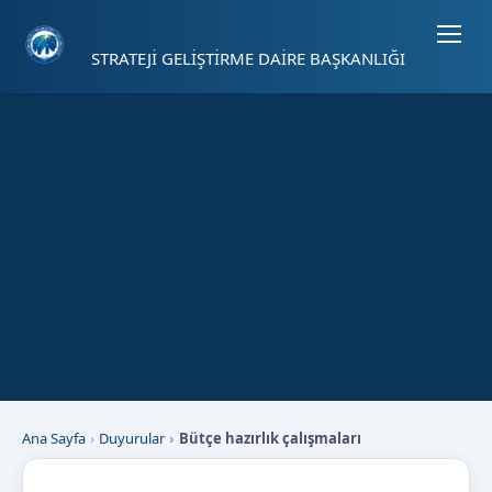
Sayfa kısayolları: Alt+1 Haberler, Alt+2 Etkinlikler, Alt+3 Duyurular b
STRATEJİ GELİŞTİRME DAİRE BAŞKANLIĞI
Ana Sayfa
Duyurular
Bütçe hazırlık çalışmaları