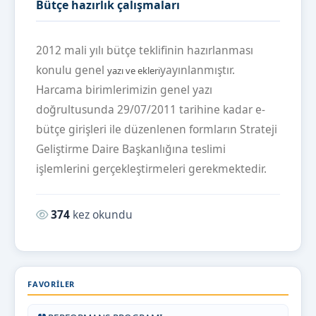
Bütçe hazırlık çalışmaları
2012 mali yılı bütçe teklifinin hazırlanması
konulu genel
yayınlanmıştır.
yazı ve ekleri
Harcama birimlerimizin genel yazı
doğrultusunda 29/07/2011 tarihine kadar e-
bütçe girişleri ile düzenlenen formların Strateji
Geliştirme Daire Başkanlığına teslimi
işlemlerini gerçekleştirmeleri gerekmektedir.
Okunma sayısı:
374
kez okundu
FAVORILER