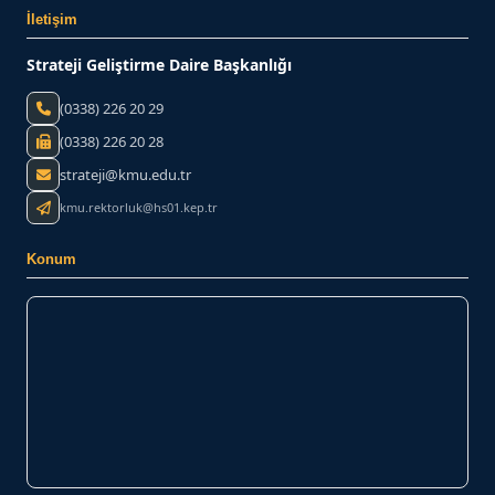
İletişim
Strateji Geliştirme Daire Başkanlığı
(0338) 226 20 29
(0338) 226 20 28
strateji@kmu.edu.tr
kmu.rektorluk@hs01.kep.tr
Konum