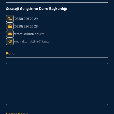
Strateji Geliştirme Daire Başkanlığı
(0338) 226 20 29
(0338) 226 20 28
strateji@kmu.edu.tr
kmu.rektorluk@hs01.kep.tr
Konum