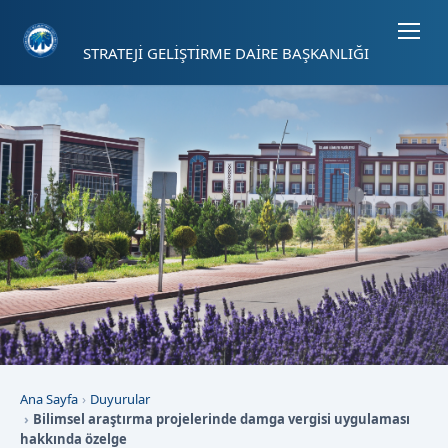
Sayfa kısayolları: Alt+1 Haberler, Alt+2 Etkinlikler, Alt+3 Duyurular b
STRATEJİ GELİŞTİRME DAİRE BAŞKANLIĞI
Ana Sayfa
Duyurular
Bilimsel araştırma projelerinde damga vergisi uygulaması
hakkında özelge