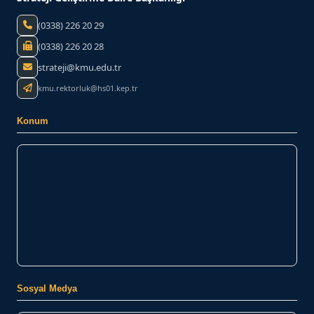
(0338) 226 20 29
(0338) 226 20 28
strateji@kmu.edu.tr
kmu.rektorluk@hs01.kep.tr
Konum
Sosyal Medya