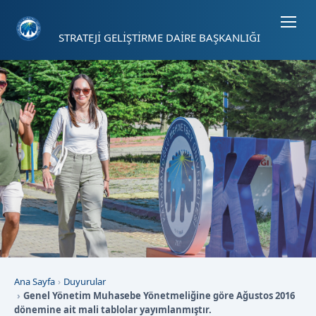
Sayfa kısayolları: Alt+1 Haberler, Alt+2 Etkinlikler, Alt+3 Duyurular b
STRATEJİ GELİŞTİRME DAİRE BAŞKANLIĞI
Ana Sayfa
Duyurular
Genel Yönetim Muhasebe Yönetmeliğine göre Ağustos 2016
dönemine ait mali tablolar yayımlanmıştır.