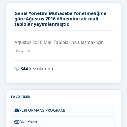
Genel Yönetim Muhasebe Yönetmeliğine
göre Ağustos 2016 dönemine ait mali
tablolar yayımlanmıştır.
Ağustos 2016 Mali Tablolarına ulaşmak için
tıklayınız.
Okunma sayısı:
344
kez okundu
FAVORILER
PERFORMANS PROGRAMI
Bize Yazın