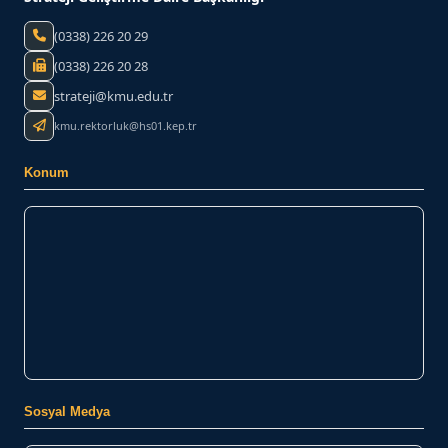
(0338) 226 20 29
(0338) 226 20 28
strateji@kmu.edu.tr
kmu.rektorluk@hs01.kep.tr
Konum
Sosyal Medya